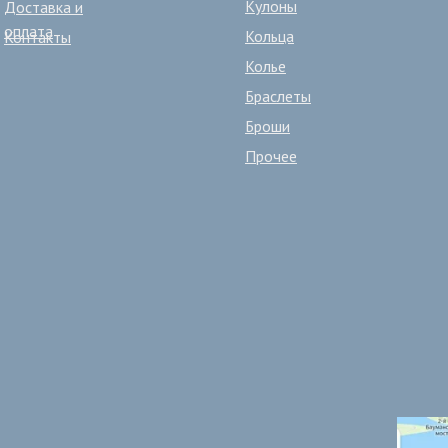
Кулоны
Кулоны
Доставка и
Доставка и
оплата
оплата
Кольца
Кольца
Контакты
Контакты
Колье
Колье
Браслеты
Браслеты
Броши
Броши
Прочее
Прочее