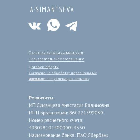
Политика конфидециальности
Пользовательское соглашение
Договор оферты
Согласие на обработку персональных
данных
Согласие на публикацию отзывов
Реквизиты:
ИП Симанцева Анастасия Вадимовна
ИНН организации: 860221599030
Номер расчетного сч­ета:
408028102400000­13550
Наименование банка: ПАО Сбербанк